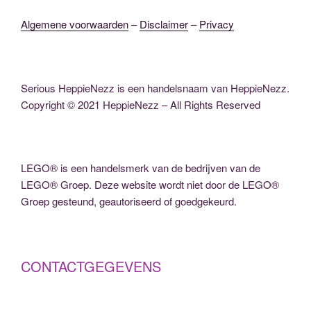
v
n
Algemene voorwaarden
–
Disclaimer
–
Privacy
i
w
g
e
a
e
t
Serious HeppieNezz is een handelsnaam van HeppieNezz.
r
i
Copyright © 2021 HeppieNezz – All Rights Reserved
g
e
e
v
e
LEGO® is een handelsmerk van de bedrijven van de
LEGO® Groep. Deze website wordt niet door de LEGO®
n
Groep gesteund, geautoriseerd of goedgekeurd.
n
a
v
i
CONTACTGEGEVENS
g
a