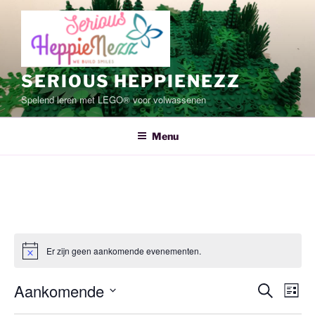
Ga
naar
de
inhoud
SERIOUS HEPPIENEZZ
Spelend leren met LEGO® voor volwassenen
Menu
Er zijn geen aankomende evenementen.
E
E
Aankomende
Z
L
v
v
o
S
i