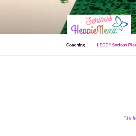
Ga
naar
de
inhoud
Coaching
LEGO® Serious Pla
“
Je 