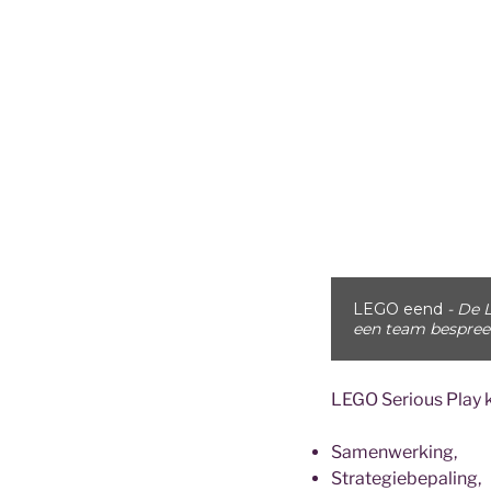
LEGO eend
- De L
een team bespree
LEGO Serious Play 
Samenwerking,
Strategiebepaling,