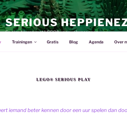
SERIOUS HEPPIENE
Spelend leren met LEGO® voor volwassenen
y
Trainingen
Gratis
Blog
Agenda
Over m
LEGO® SERIOUS PLAY
leert iemand beter kennen door een uur spelen dan doo