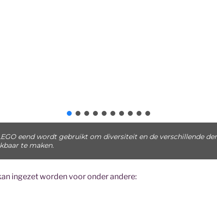
EGO eend wordt gebruikt om diversiteit en de verschillende de
kbaar te maken.
kan ingezet worden voor onder andere: