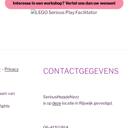
Interesse in een workshop? Vertel ons dan uw wensen!
r
–
Privacy
CONTACTGEGEVENS
naam van
SeriousHeppieNezz
is op
deze
locatie in Rijswijk gevestigd.
Rights
06-41511814