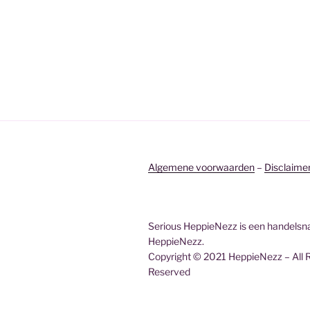
Algemene voorwaarden
–
Disclaime
Serious HeppieNezz is een handels
HeppieNezz.
Copyright © 2021 HeppieNezz – All 
Reserved