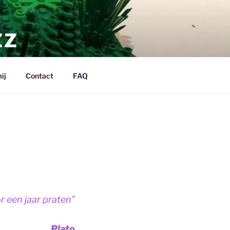
ZZ
ij
Contact
FAQ
r een jaar praten”
Plato