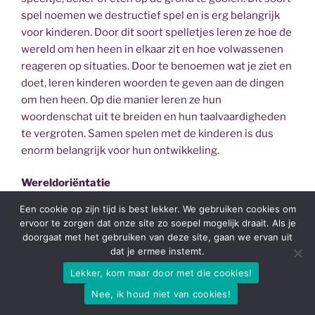
spel noemen we destructief spel en is erg belangrijk
voor kinderen. Door dit soort spelletjes leren ze hoe de
wereld om hen heen in elkaar zit en hoe volwassenen
reageren op situaties. Door te benoemen wat je ziet en
doet, leren kinderen woorden te geven aan de dingen
om hen heen. Op die manier leren ze hun
woordenschat uit te breiden en hun taalvaardigheden
te vergroten. Samen spelen met de kinderen is dus
enorm belangrijk voor hun ontwikkeling.
Wereldoriëntatie
Een cookie op zijn tijd is best lekker. We gebruiken cookies om
Door met DUPLO® en LEGO® te spelen ontdekken
ervoor te zorgen dat onze site zo soepel mogelijk draait. Als je
kinderen hoe de wereld om hen heen in elkaar zit. Er
doorgaat met het gebruiken van deze site, gaan we ervan uit
zijn verschillende sets van DUPLO® en LEGO® te
dat je ermee instemt.
verkrijgen, waarvan sommigen meer aansluiten bij de
Lekker, kom maar door met die cookies!
werkelijkheid, terwijl anderen meer gericht zijn op
Nee, ik houd niet van cookies!
fantasieverhalen. De jongste kinderen zullen met een