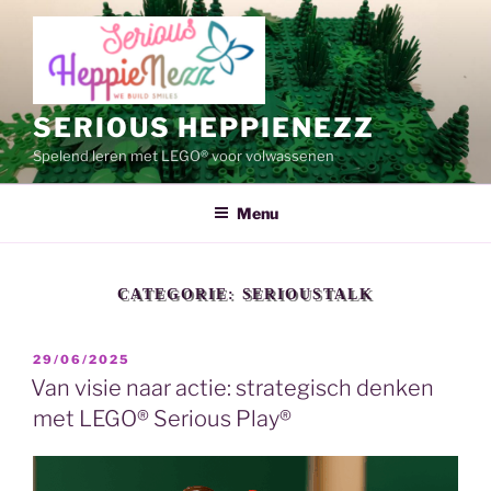
Ga
naar
de
inhoud
SERIOUS HEPPIENEZZ
Spelend leren met LEGO® voor volwassenen
Menu
CATEGORIE:
SERIOUSTALK
GEPLAATST
29/06/2025
OP
Van visie naar actie: strategisch denken
met LEGO® Serious Play®