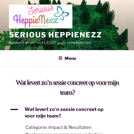
Ga
naar
de
inhoud
SERIOUS HEPPIENEZZ
Spelend leren met LEGO® voor volwassenen
Menu
Wat levert zo’n sessie concreet op voor mijn
team?
A
Wat levert zo’n sessie concreet op
voor mijn team?
Categorie: Impact & Resultaten