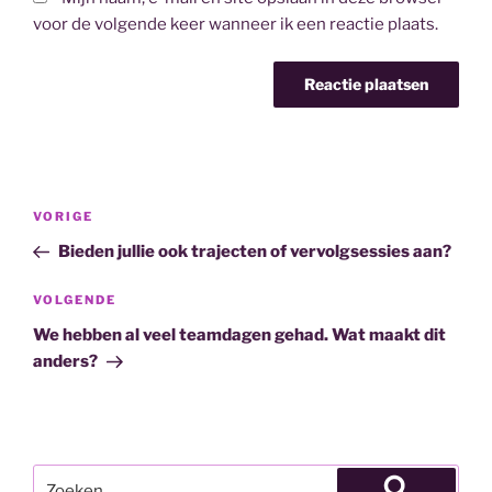
voor de volgende keer wanneer ik een reactie plaats.
Bericht
Vorig
VORIGE
navigatie
bericht
Bieden jullie ook trajecten of vervolgsessies aan?
Volgend
VOLGENDE
bericht
We hebben al veel teamdagen gehad. Wat maakt dit
anders?
Zoeken