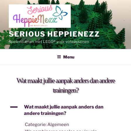
Ga
naar
de
inhoud
SERIOUS HEPPIENEZZ
Spelend leren met LEGO® voor volwassenen
Menu
Wat maakt jullie aanpak anders dan andere
trainingen?
A
Wat maakt jullie aanpak anders dan
andere trainingen?
Categorie: Algemeen