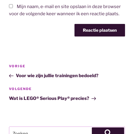
Mijn naam, e-mail en site opslaan in deze browser
voor de volgende keer wanneer ik een reactie plaats.
Bericht
Vorig
VORIGE
navigatie
bericht
Voor wie zijn jullie trainingen bedoeld?
Volgend
VOLGENDE
bericht
Wat is LEGO® Serious Play® precies?
Zoeken